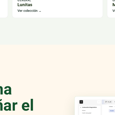
GENERAL
G
Lunitas
M
Ver colección
→
V
ma
ar el