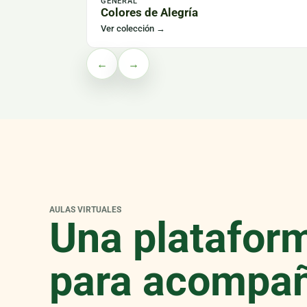
GENERAL
Colores de Alegría
Ver colección
→
←
→
AULAS VIRTUALES
Una platafor
para acompañ