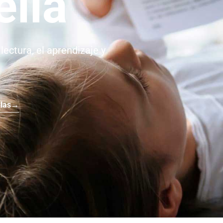
ella
ectura, el aprendizaje y
llas
→