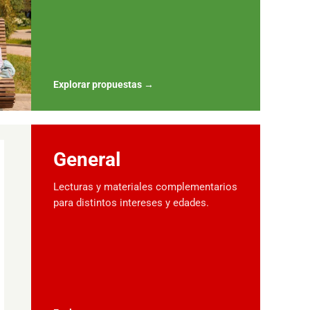
Explorar propuestas
→
General
Lecturas y materiales complementarios
para distintos intereses y edades.