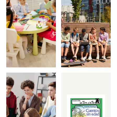
trazos
y
exploración
para
comenzar.
Explorar
propuestas
→
Bachillerato
Propuestas
para
avanzar
con