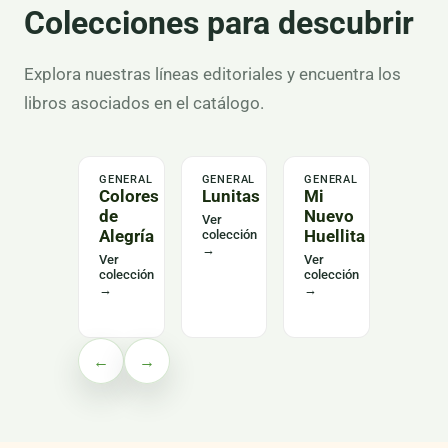
Colecciones para descubrir
Explora nuestras líneas editoriales y encuentra los
libros asociados en el catálogo.
GENERAL
GENERAL
GENERAL
LENGU
Colores
Lunitas
Mi
Alas
de
Nuevo
del
Ver
Alegría
Huellita
Leng
colección
→
Curs
Ver
Ver
colección
colección
Ver
→
→
colecc
→
←
→