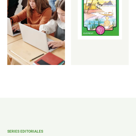
criterio,
autonomía
y
pensamiento
crítico.
Explorar
propuestas
→
SERIES EDITORIALES