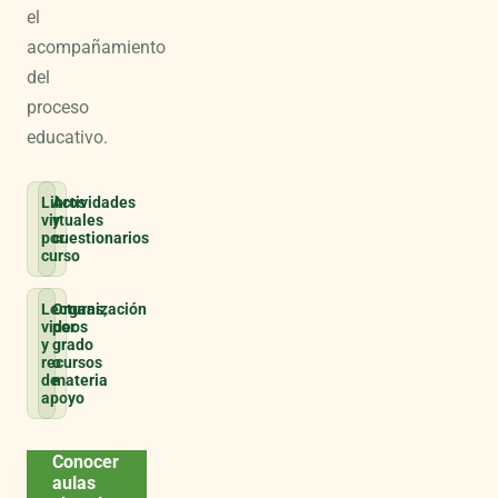
el
acompañamiento
del
proceso
educativo.
Libros
Actividades
virtuales
y
por
cuestionarios
curso
Lecturas,
Organización
videos
por
y
grado
recursos
o
de
materia
apoyo
Conocer
aulas