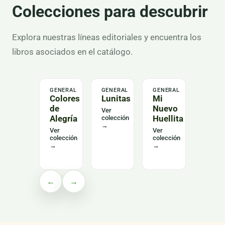
Colecciones para descubrir
Explora nuestras líneas editoriales y encuentra los
libros asociados en el catálogo.
GENERAL
GENERAL
GENERAL
LENGU
Colores
Lunitas
Mi
Alas
de
Nuevo
del
Ver
Alegría
Huellita
Leng
colección
→
Curs
Ver
Ver
colección
colección
Ver
→
→
colecc
→
←
→