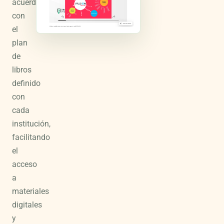
acuerdo
con
el
plan
de
libros
definido
con
cada
institución,
facilitando
el
acceso
a
materiales
digitales
y