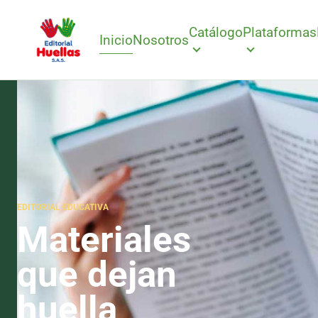
Catálogo
Plataformas
Inicio
Nosotros
EDITORIAL EDUCATIVA
Materiales
que dejan
huella