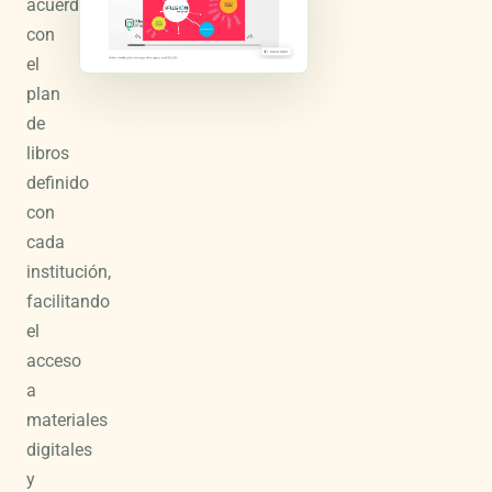
acuerdo
con
el
plan
de
libros
definido
con
cada
institución,
facilitando
el
acceso
a
materiales
digitales
y