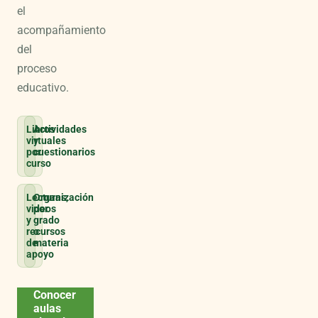
el
acompañamiento
del
proceso
educativo.
Libros
Actividades
virtuales
y
por
cuestionarios
curso
Lecturas,
Organización
videos
por
y
grado
recursos
o
de
materia
apoyo
Conocer
aulas