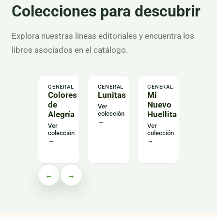
Colecciones para descubrir
Explora nuestras líneas editoriales y encuentra los
libros asociados en el catálogo.
GENERAL
GENERAL
GENERAL
LENGU
Colores
Lunitas
Mi
Alas
de
Nuevo
del
Ver
Alegría
Huellita
Leng
colección
→
Curs
Ver
Ver
colección
colección
Ver
→
→
colecc
→
←
→