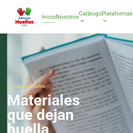
Catálogo
Plataformas
Inicio
Nosotros
EDITORIAL EDUCATIVA
Materiales
que dejan
huella