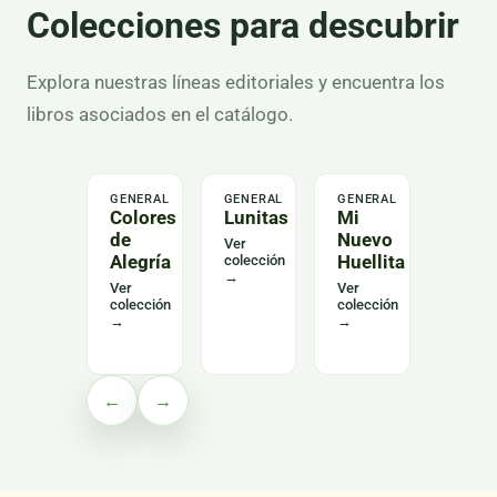
Colecciones para descubrir
Explora nuestras líneas editoriales y encuentra los
libros asociados en el catálogo.
GENERAL
GENERAL
GENERAL
LENGU
Colores
Lunitas
Mi
Alas
de
Nuevo
del
Ver
Alegría
Huellita
Leng
colección
→
Curs
Ver
Ver
colección
colección
Ver
→
→
colecc
→
←
→