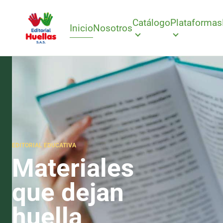
Catálogo
Plataformas
Inicio
Nosotros
EDITORIAL EDUCATIVA
Materiales
que dejan
huella