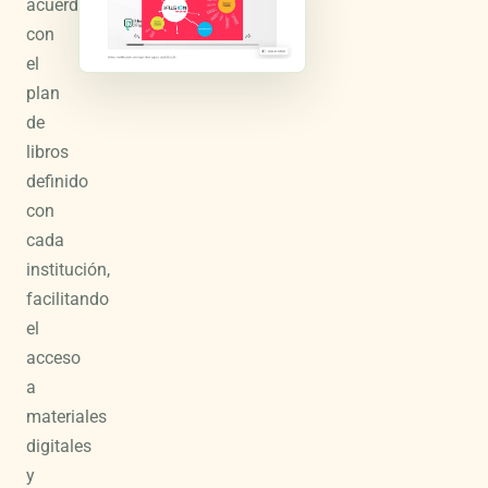
acuerdo
con
el
plan
de
libros
definido
con
cada
institución,
facilitando
el
acceso
a
materiales
digitales
y