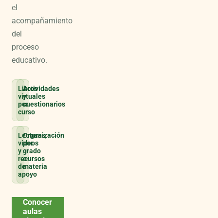
el
acompañamiento
del
proceso
educativo.
Libros
Actividades
virtuales
y
por
cuestionarios
curso
Lecturas,
Organización
videos
por
y
grado
recursos
o
de
materia
apoyo
Conocer
aulas