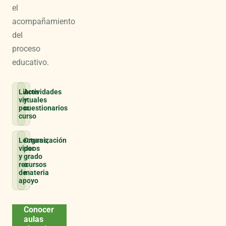
el
acompañamiento
del
proceso
educativo.
Libros
Actividades
virtuales
y
por
cuestionarios
curso
Lecturas,
Organización
videos
por
y
grado
recursos
o
de
materia
apoyo
Conocer
aulas