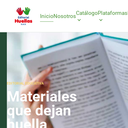
Catálogo
Plataformas
Inicio
Nosotros
EDITORIAL EDUCATIVA
Materiales
que dejan
huella