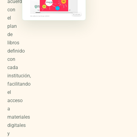
acuerdo
con
el
plan
de
libros
definido
con
cada
institución,
facilitando
el
acceso
a
materiales
digitales
y