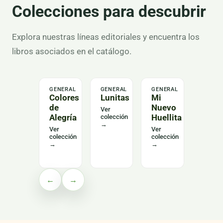
Colecciones para descubrir
Explora nuestras líneas editoriales y encuentra los
libros asociados en el catálogo.
GENERAL
GENERAL
GENERAL
LENGU
Colores
Lunitas
Mi
Alas
de
Nuevo
del
Ver
Alegría
Huellita
Leng
colección
→
Curs
Ver
Ver
colección
colección
Ver
→
→
colecc
→
←
→