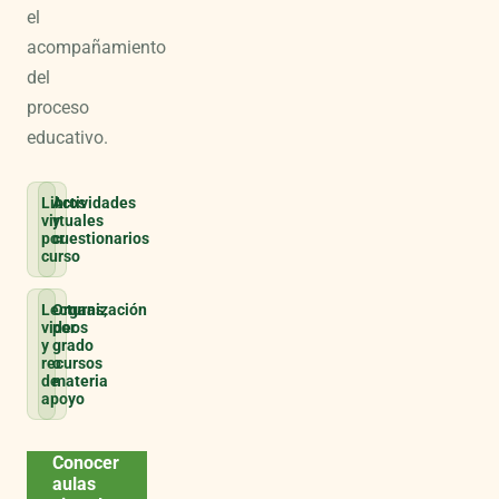
el
acompañamiento
del
proceso
educativo.
Libros
Actividades
virtuales
y
por
cuestionarios
curso
Lecturas,
Organización
videos
por
y
grado
recursos
o
de
materia
apoyo
Conocer
aulas