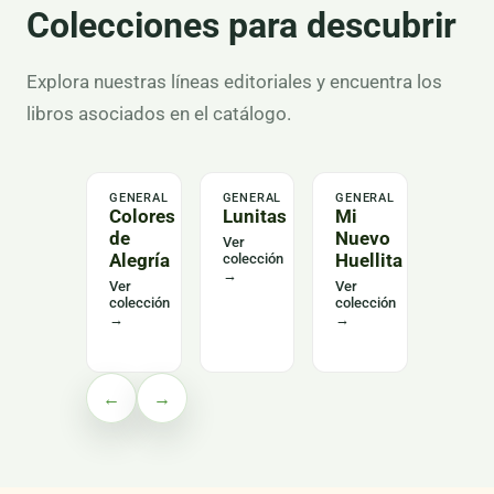
Colecciones para descubrir
Explora nuestras líneas editoriales y encuentra los
libros asociados en el catálogo.
GENERAL
GENERAL
GENERAL
LENGU
Colores
Lunitas
Mi
Alas
de
Nuevo
del
Ver
Alegría
Huellita
Leng
colección
→
Curs
Ver
Ver
colección
colección
Ver
→
→
colecc
→
←
→