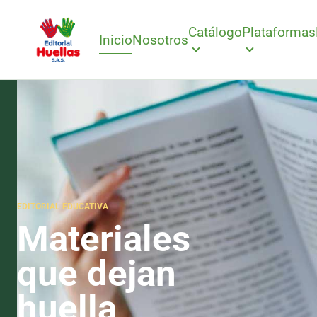
Catálogo
Plataformas
Inicio
Nosotros
EDITORIAL EDUCATIVA
Materiales
que dejan
huella