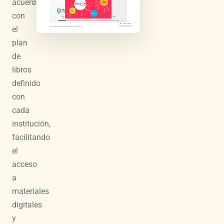
acuerdo
con
el
plan
de
libros
definido
con
cada
institución,
facilitando
el
acceso
a
materiales
digitales
y