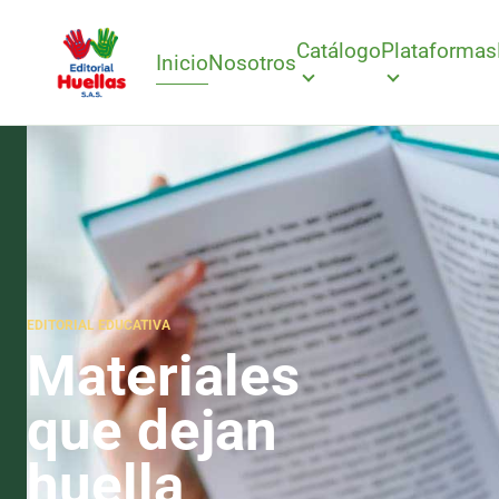
Catálogo
Plataformas
Inicio
Nosotros
EDITORIAL EDUCATIVA
Materiales
que dejan
huella