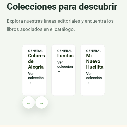
Colecciones para descubrir
Explora nuestras líneas editoriales y encuentra los
libros asociados en el catálogo.
GENERAL
GENERAL
GENERAL
LENGU
Colores
Lunitas
Mi
Alas
de
Nuevo
del
Ver
Alegría
Huellita
Leng
colección
→
Curs
Ver
Ver
colección
colección
Ver
→
→
colecc
→
←
→