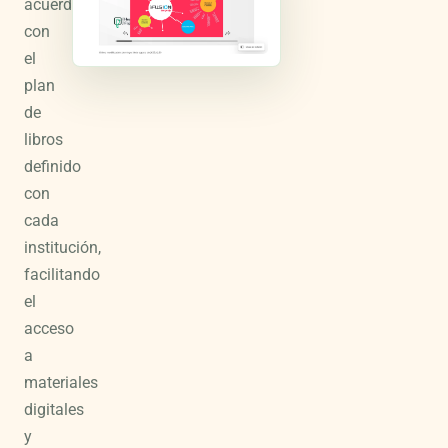
acuerdo
con
el
plan
de
libros
definido
con
cada
institución,
facilitando
el
acceso
a
materiales
digitales
y