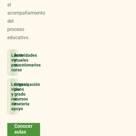
el
acompañamiento
del
proceso
educativo.
Libros
Actividades
virtuales
y
por
cuestionarios
curso
Lecturas,
Organización
videos
por
y
grado
recursos
o
de
materia
apoyo
Conocer
aulas