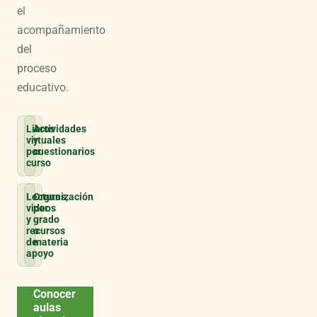
el
acompañamiento
del
proceso
educativo.
Libros
Actividades
virtuales
y
por
cuestionarios
curso
Lecturas,
Organización
videos
por
y
grado
recursos
o
de
materia
apoyo
Conocer
aulas