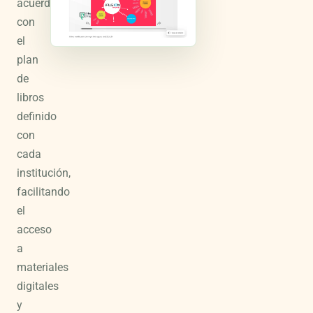
acuerdo
con
el
plan
de
libros
definido
con
cada
institución,
facilitando
el
acceso
a
materiales
digitales
y