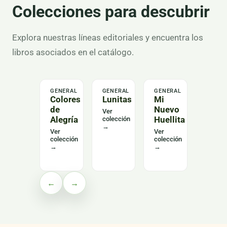
Colecciones para descubrir
Explora nuestras líneas editoriales y encuentra los
libros asociados en el catálogo.
GENERAL
GENERAL
GENERAL
LENGU
Colores
Lunitas
Mi
Alas
de
Nuevo
del
Ver
Alegría
Huellita
Leng
colección
→
Curs
Ver
Ver
colección
colección
Ver
→
→
colecc
→
←
→