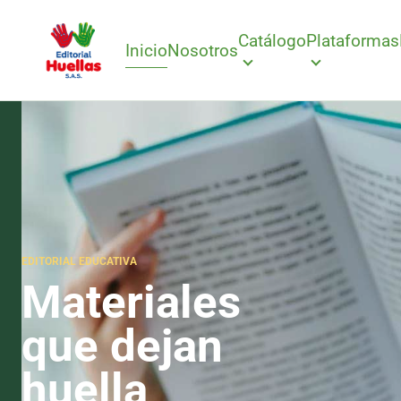
Catálogo
Plataformas
Inicio
Nosotros
EDITORIAL EDUCATIVA
Materiales
que dejan
huella