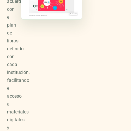
acuerdo
con
el
plan
de
libros
definido
con
cada
institución,
facilitando
el
acceso
a
materiales
digitales
y