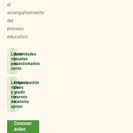
el
acompañamiento
del
proceso
educativo.
Libros
Actividades
virtuales
y
por
cuestionarios
curso
Lecturas,
Organización
videos
por
y
grado
recursos
o
de
materia
apoyo
Conocer
aulas