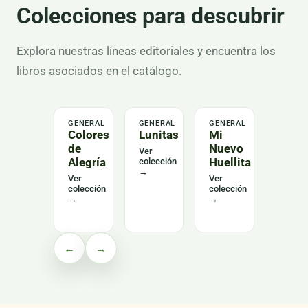
Colecciones para descubrir
Explora nuestras líneas editoriales y encuentra los
libros asociados en el catálogo.
GENERAL
GENERAL
GENERAL
LENGU
Colores
Lunitas
Mi
Alas
de
Nuevo
del
Ver
Alegría
Huellita
Leng
colección
→
Curs
Ver
Ver
colección
colección
Ver
→
→
colecc
→
←
→