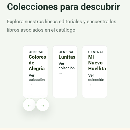
Colecciones para descubrir
Explora nuestras líneas editoriales y encuentra los
libros asociados en el catálogo.
GENERAL
GENERAL
GENERAL
LENGU
Colores
Lunitas
Mi
Alas
de
Nuevo
del
Ver
Alegría
Huellita
Leng
colección
→
Curs
Ver
Ver
colección
colección
Ver
→
→
colecc
→
←
→