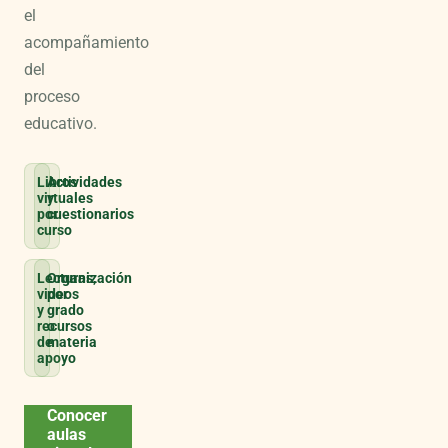
el
acompañamiento
del
proceso
educativo.
Libros
Actividades
virtuales
y
por
cuestionarios
curso
Lecturas,
Organización
videos
por
y
grado
recursos
o
de
materia
apoyo
Conocer
aulas