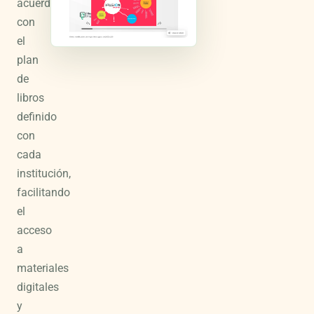
acuerdo
con
el
plan
de
libros
definido
con
cada
institución,
facilitando
el
acceso
a
materiales
digitales
y