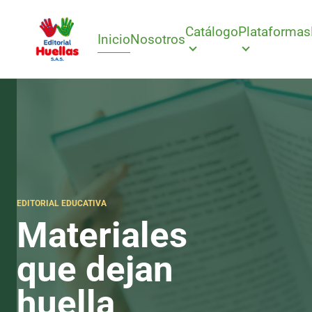
Catálogo
Plataformas
Inicio
Nosotros
EDITORIAL EDUCATIVA
Materiales
que dejan
huella