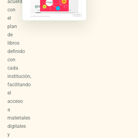
acuerdo
con
el
plan
de
libros
definido
con
cada
institución,
facilitando
el
acceso
a
materiales
digitales
y