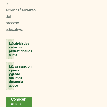
el
acompañamiento
del
proceso
educativo.
Libros
Actividades
virtuales
y
por
cuestionarios
curso
Lecturas,
Organización
videos
por
y
grado
recursos
o
de
materia
apoyo
Conocer
aulas