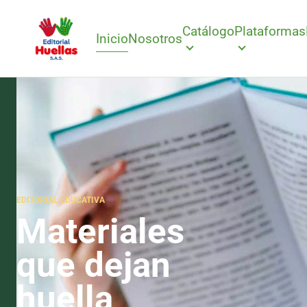
Catálogo
Plataformas
Inicio
Nosotros
EDITORIAL EDUCATIVA
Materiales
que dejan
huella